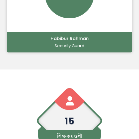
Md. Ajman Mia
Night Guard
15
শিক্ষকমণ্ডলী