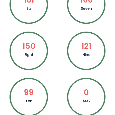
Six
Seven
150
121
Eight
Nine
99
0
Ten
SSC