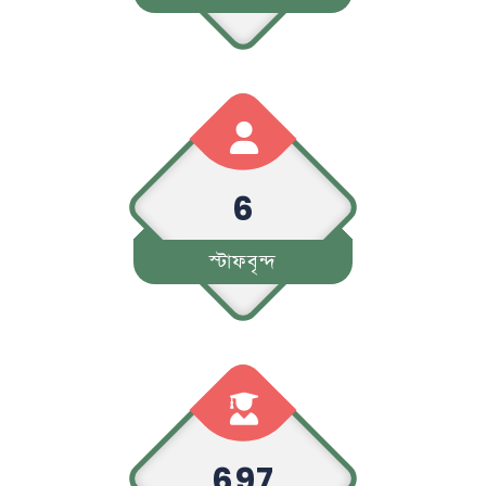
6
স্টাফবৃন্দ
697