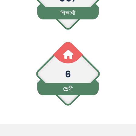
শিক্ষার্থী
6
শ্রেণী