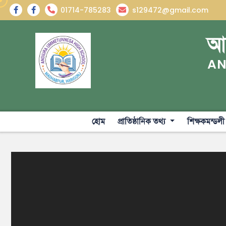
01714-785283
s129472@gmail.com
আন
AN
হোম
প্রাতিষ্ঠানিক তথ্য
শিক্ষকমন্ডল