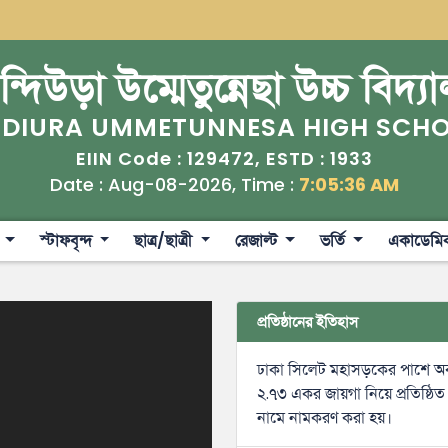
্দিউড়া উম্মেতুন্নেছা উচ্চ বিদ্য
DIURA UMMETUNNESA HIGH SCH
129472
1933
EIIN Code :
, ESTD :
Date : Aug-08-2026, Time :
7:05:36 AM
ী
স্টাফবৃন্দ
ছাত্র/ছাত্রী
রেজাল্ট
ভর্তি
একাডেমি
প্রতিষ্ঠানের ইতিহাস
ঢাকা সিলেট মহাসড়কের পাশে অবস্
২.৭৩ একর জায়গা নিয়ে প্রতিষ্ঠিত 
নামে নামকরণ করা হয়।