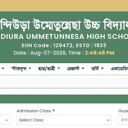
্দিউড়া উম্মেতুন্নেছা উচ্চ বিদ্য
DIURA UMMETUNNESA HIGH SCH
129472
1933
EIIN Code :
, ESTD :
Date : Aug-07-2026, Time :
2:48:48 PM
ী
স্টাফবৃন্দ
ছাত্র/ছাত্রী
রেজাল্ট
ভর্তি
একাডেমি
Admission Class
Gua
Select Class