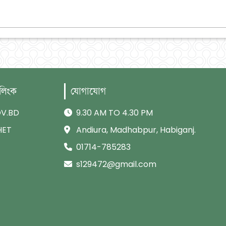
 লিংক
যোগাযোগ
V.BD
9.30 AM TO 4.30 PM
HET
Andiura, Madhabpur, Habiganj.
01714-785283
s129472@gmail.com